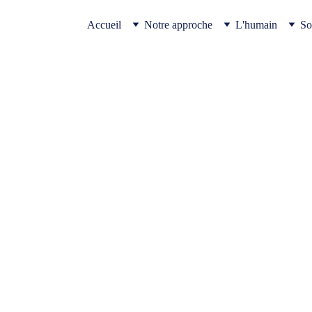
Accueil
Notre approche
L'humain
So
ssion souvent utilisée, parfois
ue comme une notion abstraite,
iation corps-esprit", de leur