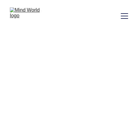
La figure du pervers narcissique occupe une
place centrale dans la pensée contemporaine
des violences psychiques. Si l’on en parle
souvent comme d’un manipulateur, un stratège
froid, voire un vampire affectif, cette définition
demeure partielle. Il ne s’agit pas simplement