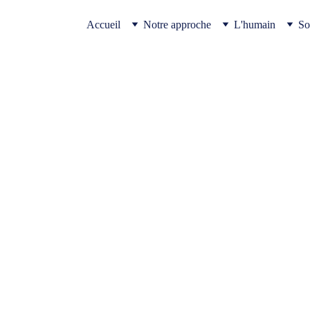
Accueil
Notre approche
L'humain
So
oir
e pervers n’est pas une présenc