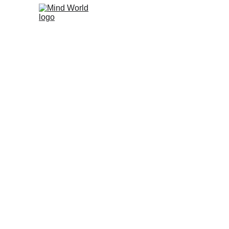
Le Trou N
L