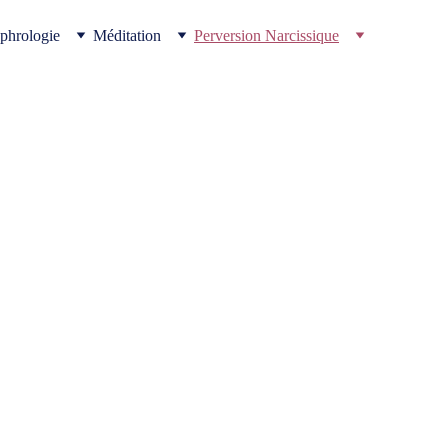
phrologie
Méditation
Perversion Narcissique
s mots sur
rouver ses
i.