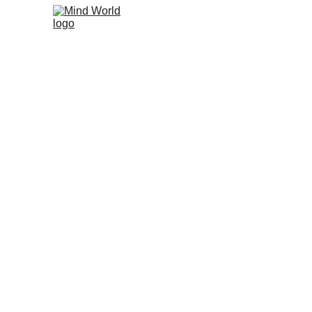
Comprendre la perversion narc
ce que l’on traverse permet
repères, réaffirmer sa personna