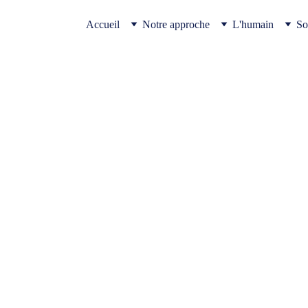
Accueil
Notre approche
L'humain
So
issique, c’est déjà commencer à s’en libérer. Mettre de
 d’adopter une nouvelle perspective intérieure : ret
lité et se reconnecter à ce qui est sain et légitime en so